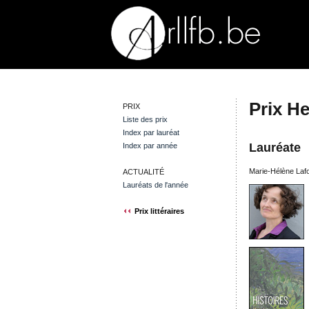
Prix H
PRIX
Liste des prix
Index par lauréat
Lauréate
Index par année
Marie-Hélène Lafo
ACTUALITÉ
Lauréats de l'année
Prix littéraires