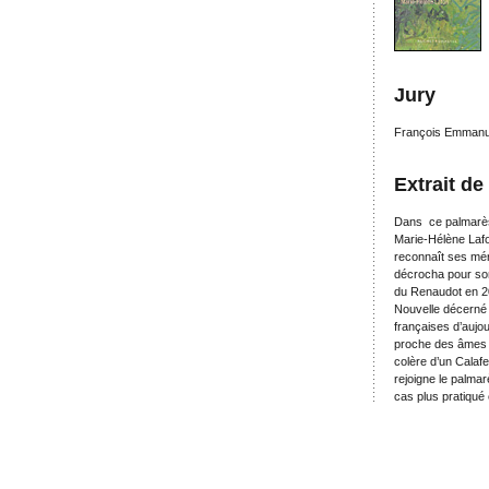
Jury
François Emmanue
Extrait de
Dans ce palmarès 
Marie-Hélène Lafo
reconnaît ses mér
décrocha pour son
du Renaudot en 20
Nouvelle décerné à
françaises d’aujour
proche des âmes d
colère d’un Calaf
rejoigne le palmar
cas plus pratiqué