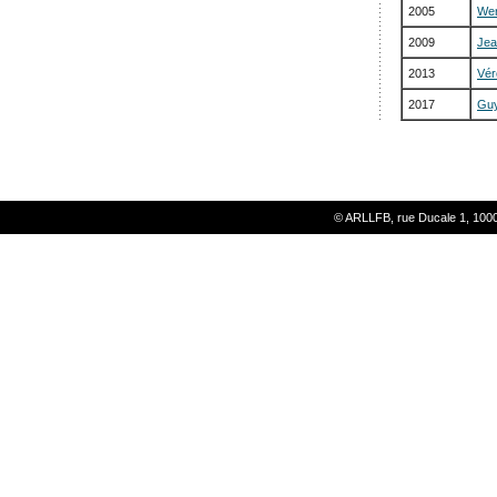
2005
Wer
2009
Jea
2013
Vér
2017
Guy
© ARLLFB, rue Ducale 1, 1000 