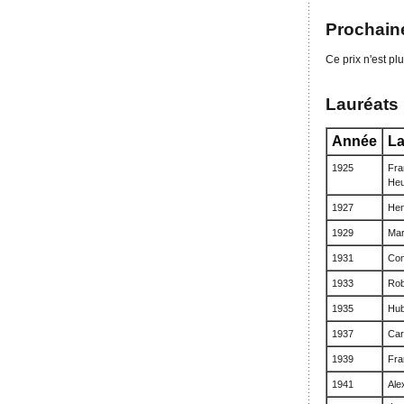
Prochaine
Ce prix n'est plu
Lauréats
Année
La
1925
Fra
Heu
1927
Hen
1929
Mar
1931
Con
1933
Rob
1935
Hub
1937
Car
1939
Fra
1941
Ale