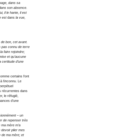
’image, dans sa
 dans son absence.
i, il le hante, il est
e est
dans
la vue,
 de bon, cet avant.
 pas connu de terre
 faire rejoindre;
mise et qu’aucune
a certitude d’une
omme certains l’ont
 l’
inconnu
. Le
perpétuel
es récurrentes dans
r, le réfugié,
 nuances d’une
ssionnément – un
er de repenser très
ue ma mère m’a
e devoir plier mes
e» de ma mère; et