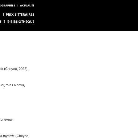
ds
(Cheyne, 2022).
uel, Yves Namur,
Corlevour.
es fuyards
(Cheyne,