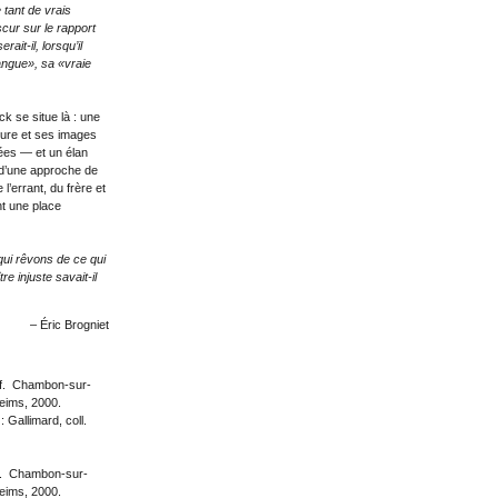
 tant de vrais
cur sur le rapport
rait-il, lorsqu’il
langue», sa «vraie
k se situe là : une
ture et ses images
ées — et un élan
 d’une approche de
 l’errant, du frère et
nt une place
qui rêvons de ce qui
re injuste savait-il
– Éric Brogniet
if. Chambon-sur-
eims, 2000.
 : Gallimard, coll.
if. Chambon-sur-
eims, 2000.