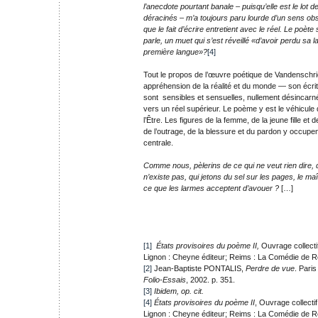
l’anecdote pourtant banale – puisqu’elle est le lot de
déracinés – m’a toujours paru lourde d’un sens obs
que le fait d’écrire entretient avec le réel. Le poète se
parle, un muet qui s’est réveillé «d’avoir perdu sa 
première langue»?
[4]
Tout le propos de l’œuvre poétique de Vandenschric
appréhension de la réalité et du monde — son écri
sont sensibles et sensuelles, nullement désincarn
vers un réel supérieur. Le poème y est le véhicule
l’Être. Les figures de la femme, de la jeune fille et de
de l’outrage, de la blessure et du pardon y occupe
centrale.
Comme nous, pèlerins de ce qui ne veut rien dire, 
n’existe pas, qui jetons du sel sur les pages, le maît
ce que les larmes acceptent d’avouer ?
[…]
[1]
États provisoires du poème II,
Ouvrage collect
Lignon : Cheyne éditeur; Reims : La Comédie de R
[2]
Jean-Baptiste PONTALIS,
Perdre de vue
. Paris
Folio-Essais
, 2002. p. 351.
[3]
Ibidem, op. cit.
[4]
États provisoires du poème II
, Ouvrage collect
Lignon : Cheyne éditeur; Reims : La Comédie de R