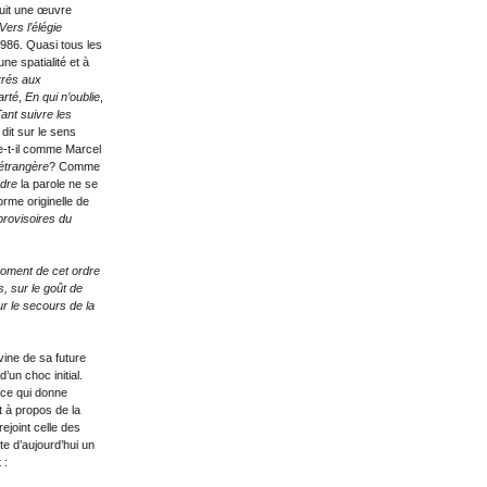
uit une œuvre
Vers l’élégie
1986. Quasi tous les
ne spatialité et à
vrés aux
arté
,
En qui n’oublie
,
ant suivre les
dit sur le sens
re-t-il comme Marcel
 étrangère
? Comme
ndre
la parole ne se
orme originelle de
provisoires du
oment de cet ordre
, sur le goût de
sur le secours de la
ine de sa future
’un choc initial.
 ce qui donne
 à propos de la
ejoint celle des
te d’aujourd’hui un
t :