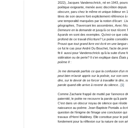
2022), Jacques Vandenschrick, né en 1943, pours
poétique exigeante, menée avec discrétion depuis
obscure
, paru chez le même et unique éditeur en 
titres de son œuvre font explicitement référence à u
une temporalité marquées par la notion d’écart :
Li
géographes
,
Traversant les assombries
,
Avec l’éc
Demeure en la demande
et jusqu’à ce tout récent
T
fuyards
en sont des exemples. Qu’est-ce que cela 
profond de ce travail d’écriture? Le poète considè
Proust que
tout grand livre est écrit en une langue
ce fut le cas pour André Du Bouchet, l’acte de
pre
fit-il aussi pour Vandenschrick qu’à la suite d’une f
sidération ou de perte? Il s’en explique dans
États 
poème II
:
Je me demande parfois ce que la confusion d’un m
peut bien m’avoir appris sur la poésie, sur son sens
dire, sur le devoir de se forcer à travailler le dire, 
parole quand elle arrive à revenir du silence...
[1]
Comme Zacharie frappé de mutité par l’annonce div
paternité, le poète ne recouvre la parole qu’à partir d
C’est dans un obscur noyau de silence que réside
naissance au poème. Jean-Baptiste Pontalis a écrit
question de l’énigme de l’image une conclusion qui r
travaux d’Henri Maldiney. Elle constitue pour le poè
fondement pour la réflexion sur la nature de son ar