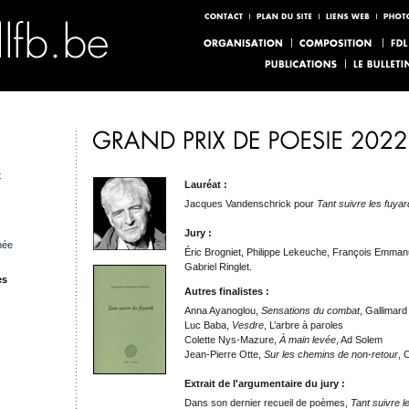
t
Lauréat :
Jacques Vandenschrick pour
Tant suivre les fuyar
Jury :
née
Éric Brogniet, Philippe Lekeuche, François Emman
Gabriel Ringlet.
es
Autres finalistes :
Anna Ayanoglou,
Sensations du combat
, Gallimard
Luc Baba,
Vesdre
, L’arbre à paroles
Colette Nys-Mazure,
À main levée
, Ad Solem
Jean-Pierre Otte,
Sur les chemins de non-retour
, 
Extrait de l'argumentaire du jury :
Dans son dernier recueil de poèmes,
Tant suivre l