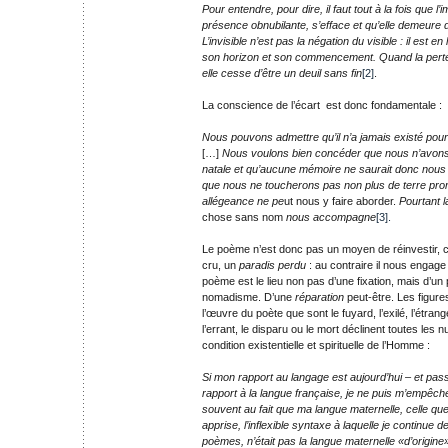
Pour entendre, pour dire, il faut tout à la fois que l
présence obnubilante, s’efface et qu’elle demeure
L’invisible n’est pas la négation du visible : il est en lu
son horizon et son commencement. Quand la pert
elle cesse d’être un deuil sans fin
[2]
.
La conscience de l’écart est donc fondamentale :
Nous pouvons admettre qu’il n’a jamais existé pour
[…]
Nous voulons bien concéder que nous n’avons
natale et qu’aucune mémoire ne saurait donc nous la
que nous ne toucherons pas non plus de terre pro
allégeance ne pe
ut nous y faire aborder.
Pourtant l
chose sans nom
nous accompagne
[3].
Le poème n’est donc pas un moyen de réinvestir, c
cru, un
paradis perdu
: au contraire il nous engage à
poème est le lieu non pas d’une fixation, mais d’un 
nomadisme. D’une
réparation
peut-être. Les figur
l’œuvre du poète que sont le fuyard, l’exilé, l’étrange
l’errant, le disparu ou le mort déclinent toutes les
condition existentielle et spirituelle de l’Homme :
Si mon rapport au langage est aujourd’hui – et pa
rapport à la langue française, je ne puis m’empêch
souvent au fait que ma langue maternelle, celle q
apprise, l’inflexible syntaxe à laquelle je continue d
poèmes, n’était pas la langue maternelle «d’origin