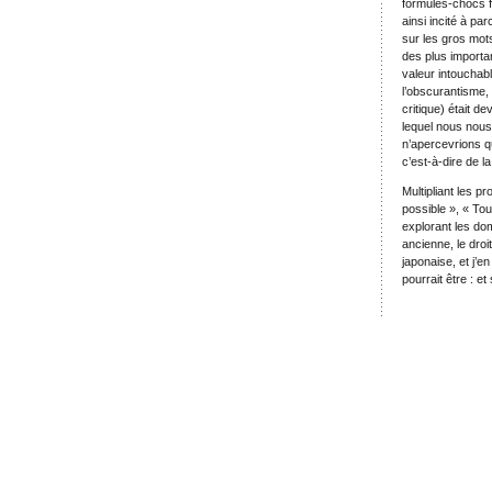
formules-chocs fa
ainsi incité à pa
sur les gros mots
des plus importan
valeur intouchabl
l’obscurantisme, 
critique) était de
lequel nous nous
n’apercevrions q
c’est-à-dire de l
Multipliant les p
possible », « Tout
explorant les dom
ancienne, le droit
japonaise, et j’e
pourrait être : et