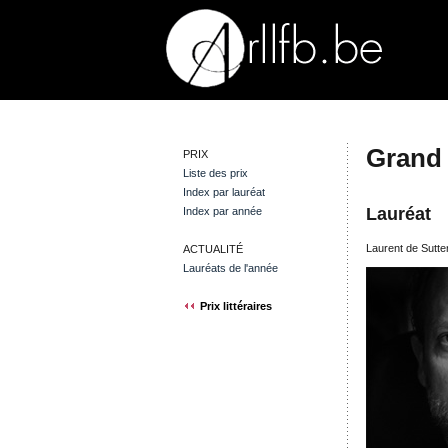
Grand 
PRIX
Liste des prix
Index par lauréat
Lauréat
Index par année
Laurent de Sutte
ACTUALITÉ
Lauréats de l'année
Prix littéraires